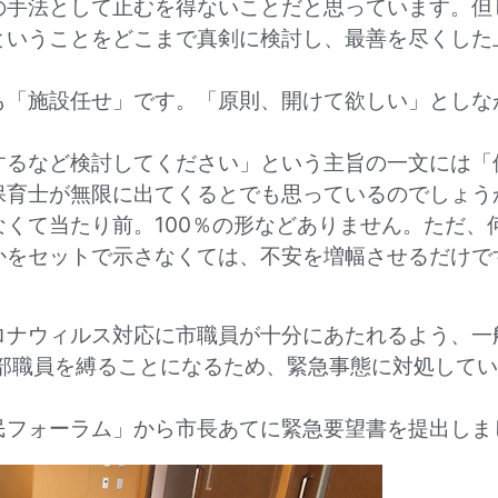
の手法として止むを得ないことだと思っています。但
ということをどこまで真剣に検討し、最善を尽くした
も「施設任せ」です。「原則、開けて欲しい」としな
するなど検討してください」という主旨の一文には「
保育士が無限に出てくるとでも思っているのでしょう
くて当たり前。100％の形などありません。ただ、
かをセットで示さなくては、不安を増幅させるだけで
ロナウィルス対応に市職員が十分にあたれるよう、一
幹部職員を縛ることになるため、緊急事態に対処して
民フォーラム」から市長あてに緊急要望書を提出しま