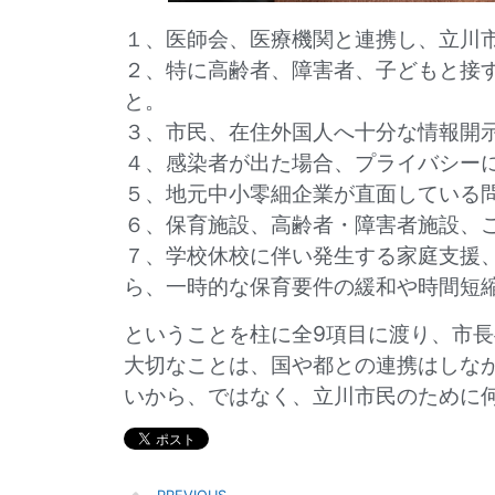
１、医師会、医療機関と連携し、立川
２、特に高齢者、障害者、子どもと接
と。
３、市民、在住外国人へ十分な情報開
４、感染者が出た場合、プライバシー
５、地元中小零細企業が直面している
６、保育施設、高齢者・障害者施設、
７、学校休校に伴い発生する家庭支援
ら、一時的な保育要件の緩和や時間短
ということを柱に全9項目に渡り、市
大切なことは、国や都との連携はしな
いから、ではなく、立川市民のために