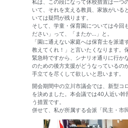
私は、この段になって休校措置は一つ
いて、それを支える教員、家族がいる
いては疑問が残ります。
そして、学童・保育園については今回
ださい」って、「またか…」と。
「園に通えない家庭へは保育士を派遣
教えてくれ！」と言いたくなります。
緊急時ですから、シナリオ通りに行かな
のための後方支援がどうなっているの
手立てを尽くして欲しいと思います。
開会期間中の立川市議会では、新型コ
を決めました。本会議では40人近い
う措置です。
併せて、私が所属する会派「民主・市