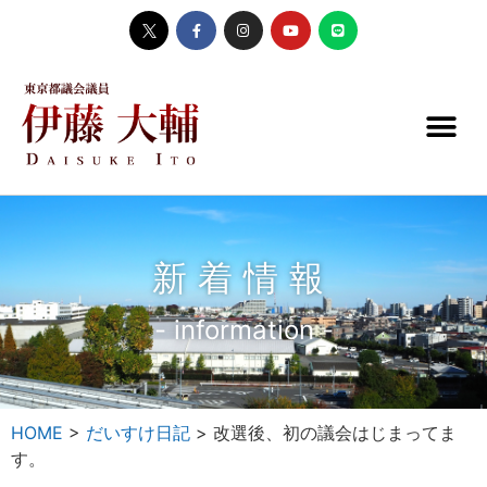
新着情報
- information -
HOME
>
だいすけ日記
>
改選後、初の議会はじまってま
す。